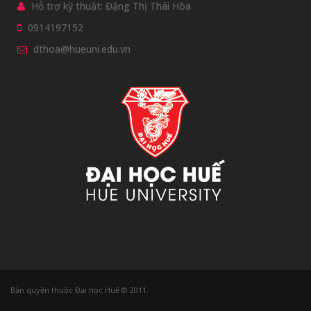
Hỗ trợ kỹ thuật: Đặng Thị Thái Hòa
0914197152
dthoa@hueuni.edu.vn
Bản quyền thuộc Đại học Huế © 2011.