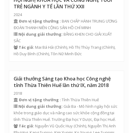
HỘI NGHỊ KHOA HỌC VÀ CÔNG NGHỆ TUỔI
TRẺ NGÀNH Y TẾ LẦN THỨ XXII
2024
Đơn vị tặng thưởng :
BAN CHẤP HÀNH TRUNG ƯƠNG
ĐOÀN THANH NIÊN CỘNG SẢN HỒ CHÍ MINH
Nội dung giải thưởng:
BẰNG KHEN CHO GIẢI XUẤT
SẮC
Tác giả:
Mai Bá Hải
(Chính),
Hồ Thị Thùy Trang
(Chính),
Hồ Duy Bính
(Chính),
Tôn Nữ Minh Đức
Giải thưởng Sáng tạo Khoa học Công nghệ
tỉnh Thừa Thiên Huế lần thứ IX, năm 2018
2018
Đơn vị tặng thưởng :
Tỉnh Thừa Thiên Huế
Nội dung giải thưởng:
Giải Ba - Mô hình ngày hội sức
khỏe trong giáo dục và nâng cao sức khỏe cộng đồng tại
tỉnh Thừa Thiên Huế. Trường Đại học Y Dược, Đại học Huế.
Tác giả:
Nguyễn Vũ Quốc Huy
(Chính),
Nguyễn Thị Anh
Phương
, Kang Sunjoo, Kim Yunmi, Ko Young, Lee Sunnmi,