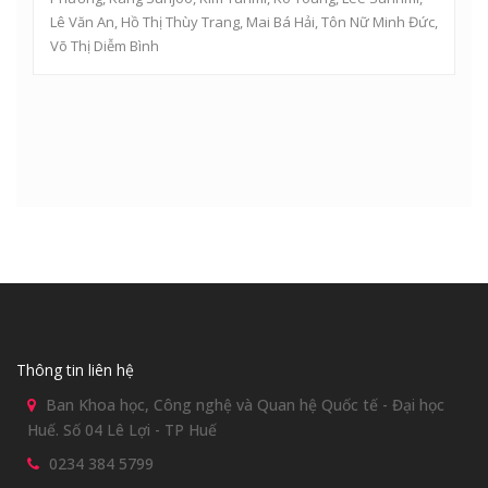
Lê Văn An
,
Hồ Thị Thùy Trang
,
Mai Bá Hải
,
Tôn Nữ Minh Đức
,
Võ Thị Diễm Bình
Thông tin liên hệ
Ban Khoa học, Công nghệ và Quan hệ Quốc tế - Đại học
Huế. Số 04 Lê Lợi - TP Huế
0234 384 5799