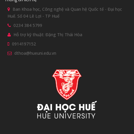
Ban Khoa học, Công nghệ và Quan hệ Quốc tế - Đại học
Huế. Số 04 Lê Lợi - TP Huế
0234 384 5799
Hỗ trợ kỹ thuật: Đặng Thị Thái Hòa
0914197152
dthoa@hueuni.edu.vn