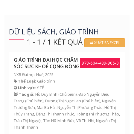
DỮ LIỆU SÁCH, GIÁO TRÌNH
1 - 1 / 1 KẾT QUẢ
XUẤT RA EXCEL
GIÁO TRÌNH ĐẠI HỌC CHĂM
978-604-489-905-3
SÓC SỨC KHOẺ CỘNG ĐỒNG
NXB Đại học Huế, 2025
Thể Loại:
Giáo trình
Lĩnh vực:
Y TẾ
Tác giả:
Hồ Duy Bính
(Chủ biên),
Đào Nguyễn Diệu
Trang
(Chủ biên),
Dương Thị Ngọc Lan
(Chủ biên),
Nguyễn
Trường Sơn
,
Mai Bá Hải
,
Nguyễn Thị Phương Thảo
,
Hồ Thị
Thùy Trang
,
Đặng Thị Thanh Phúc
,
Hoàng Thị Phương Thảo
,
Trần Thị Nguyệt
,
Tôn Nữ Minh Đức
,
Võ Thị Nhi
,
Nguyễn Thị
Thanh Thanh