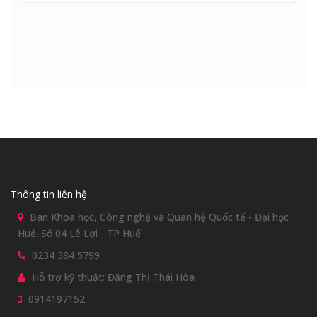
Thông tin liên hệ
Ban Khoa học, Công nghệ và Quan hệ Quốc tế - Đại học
Huế. Số 04 Lê Lợi - TP Huế
0234 384 5799
Hỗ trợ kỹ thuật: Đặng Thị Thái Hòa
0914197152