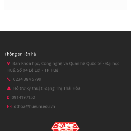
Thông tin liên hệ
Ban Khoa học, Công nghệ và Quan hệ Quốc tế - Đại học
Huế. Số 04 Lê Lợi - TP Huế
0234 384 5799
Hỗ trợ kỹ thuật: Đặng Thị Thái Hòa
0914197152
dthoa@hueuni.edu.vn