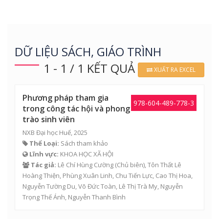
DỮ LIỆU SÁCH, GIÁO TRÌNH
1 - 1 / 1 KẾT QUẢ
XUẤT RA EXCEL
Phương pháp tham gia
978-604-489-778-3
trong công tác hội và phong
trào sinh viên
NXB Đại học Huế, 2025
Thể Loại:
Sách tham khảo
Lĩnh vực:
KHOA HỌC XÃ HỘI
Tác giả:
Lê Chí Hùng Cường
(Chủ biên),
Tôn Thất Lê
Hoàng Thiện
,
Phùng Xuân Linh
,
Chu Tiến Lực
,
Cao Thị Hoa
,
Nguyễn Tường Du,
Võ Đức Toàn
, Lê Thị Trà My, Nguyễn
Trọng Thế Ánh, Nguyễn Thanh Bình