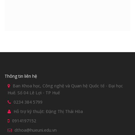
Thông tin liên hệ
Ban Khoa học, Công nghệ và Quan hệ Quốc tế - Đại học
Huế. Số 04 Lê Lợi - TP Huế
0234 384 5799
Hỗ trợ kỹ thuật: Đặng Thị Thái Hòa
0914197152
dthoa@hueuni.edu.vn