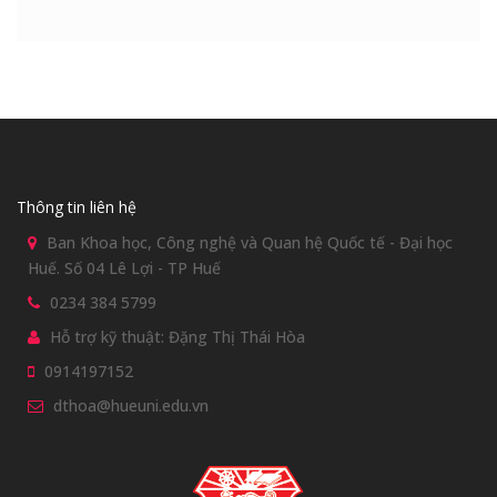
Thông tin liên hệ
Ban Khoa học, Công nghệ và Quan hệ Quốc tế - Đại học
Huế. Số 04 Lê Lợi - TP Huế
0234 384 5799
Hỗ trợ kỹ thuật: Đặng Thị Thái Hòa
0914197152
dthoa@hueuni.edu.vn