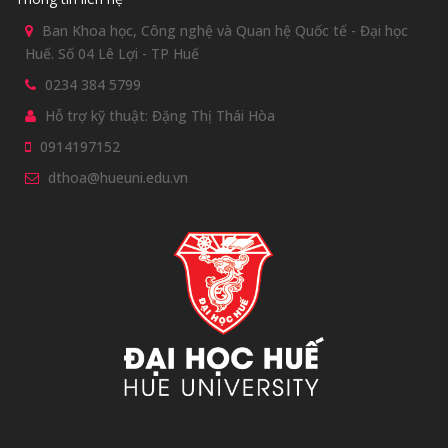
Ban Khoa học, Công nghệ và Quan hệ Quốc tế - Đại học
Huế. Số 04 Lê Lợi - TP Huế
0234 384 5799
Hỗ trợ kỹ thuật: Đặng Thị Thái Hòa
0914197152
dthoa@hueuni.edu.vn