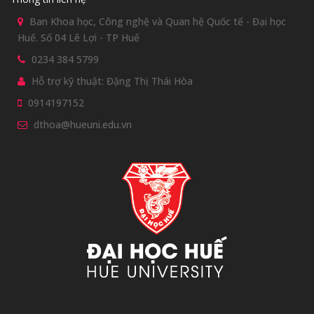
Ban Khoa học, Công nghệ và Quan hệ Quốc tế - Đại học
Huế. Số 04 Lê Lợi - TP Huế
0234 384 5799
Hỗ trợ kỹ thuật: Đặng Thị Thái Hòa
0914197152
dthoa@hueuni.edu.vn