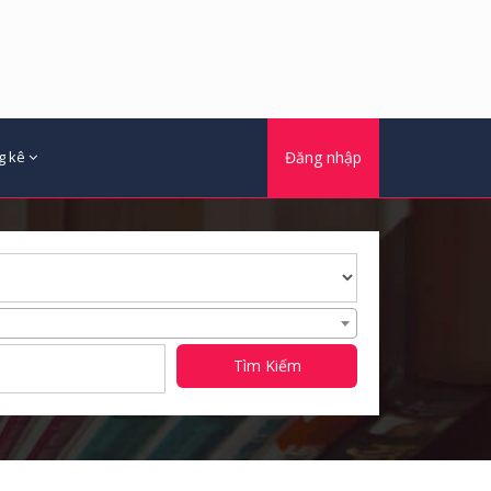
g kê
Đăng nhập
Tìm Kiếm