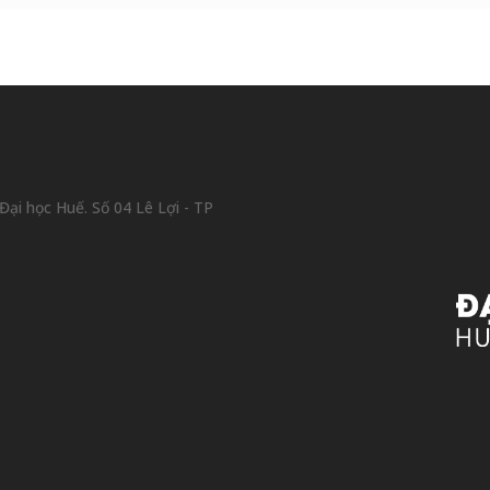
ại học Huế. Số 04 Lê Lợi - TP