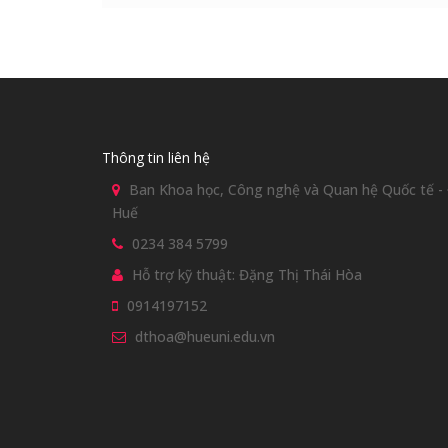
Thông tin liên hệ
Ban Khoa học, Công nghệ và Quan hệ Quốc tế - Đ
Huế
0234 384 5799
Hỗ trợ kỹ thuật: Đặng Thị Thái Hòa
0914197152
dthoa@hueuni.edu.vn