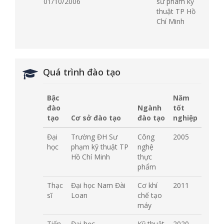
01/10/2006
sư pham kỹ
thuật TP Hồ
Chí Minh
Quá trình đào tạo
Bậc
Năm
đào
Ngành
tốt
tạo
Cơ sở đào tạo
đào tạo
nghiệp
Đại
Trường ĐH Sư
Công
2005
học
phạm kỹ thuật TP
nghệ
Hồ Chí Minh
thực
phẩm
Thạc
Đại học Nam Đài
Cơ khí
2011
sĩ
Loan
chế tạo
máy
Tiến
Đại học
Kỹ thuật
2020