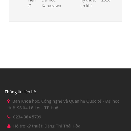
sĩ
Kanazawa
cơ khí
Thông tin liên hệ
Ban Khoa học, Công nghệ và Quan hệ Quốc tế - Đại học
Huế. Số 04 Lê Lợi - TP Huế
0234 384 5799
Hỗ trợ kỹ thuật: Đặng Thị Thái Hòa