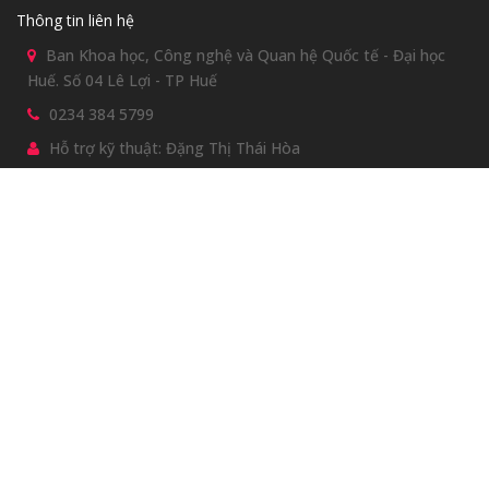
Thông tin liên hệ
Ban Khoa học, Công nghệ và Quan hệ Quốc tế - Đại học
Huế. Số 04 Lê Lợi - TP Huế
0234 384 5799
Hỗ trợ kỹ thuật: Đặng Thị Thái Hòa
0914197152
dthoa@hueuni.edu.vn