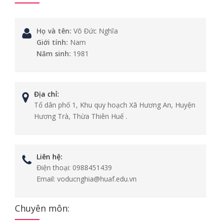
Họ và tên:
Võ Đức Nghĩa
Giới tính:
Nam
Năm sinh:
1981
Địa chỉ:
Tổ dân phố 1, Khu quy hoạch Xã Hương An, Huyện
Hương Trà, Thừa Thiên Huế .
Liên hệ:
Điện thoại:
0988451439
Email:
voducnghia@huaf.edu.vn
Chuyên môn: