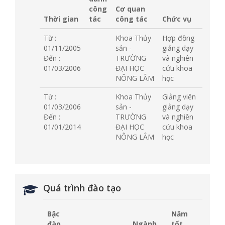
công
Cơ quan
Thời gian
tác
công tác
Chức vụ
Từ :
Khoa Thủy
Hợp đồng
01/11/2005
sản -
giảng dạy
Đến :
TRƯỜNG
và nghiên
01/03/2006
ĐẠI HỌC
cứu khoa
NÔNG LÂM
học
Từ :
Khoa Thủy
Giảng viên
01/03/2006
sản -
giảng dạy
Đến :
TRƯỜNG
và nghiên
01/01/2014
ĐẠI HỌC
cứu khoa
NÔNG LÂM
học
Quá trình đào tạo
Bậc
Năm
đào
Ngành
tốt