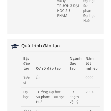
Vật lý -
Đại học
TRƯỜNG ĐẠI
Sư
HỌC SƯ
phạm-
PHẠM
Đại học
Huế
Quá trình đào tạo
Bậc
Ngành
Năm
đào
đào
tốt
tạo
Cơ sở đào tạo
tạo
nghiệp
Tiến
Úc
0000
sĩ
Đại
Trường Đại học
Sư
2004
học
Sư phạm- Đại học
phạm
Huế
Vật lý
Thạc
ÚC
2010