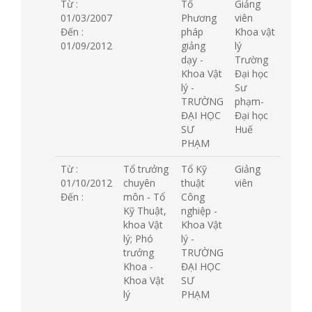
Từ :
Tổ
Giảng
01/03/2007
Phương
viên
Đến :
pháp
Khoa vật
01/09/2012
giảng
lý
dạy -
Trường
Khoa Vật
Đại học
lý -
Sư
TRƯỜNG
phạm-
ĐẠI HỌC
Đại học
SƯ
Huế
PHẠM
Từ :
Tổ trưởng
Tổ Kỹ
Giảng
01/10/2012
chuyên
thuật
viên
Đến :
môn - Tổ
Công
Kỹ Thuật,
nghiệp -
khoa Vật
Khoa Vật
lý; Phó
lý -
trưởng
TRƯỜNG
Khoa -
ĐẠI HỌC
Khoa Vật
SƯ
lý
PHẠM