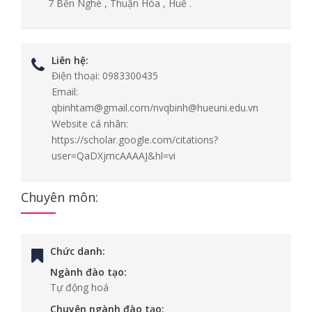
7 Bến Nghé , Thuận Hóa , Huế .
Liên hệ:
Điện thoại:
0983300435
Email:
qbinhtam@gmail.com/nvqbinh@hueuni.edu.vn
Website cá nhân:
https://scholar.google.com/citations?
user=QaDXjmcAAAAJ&hl=vi
Chuyên môn:
Chức danh:
Ngành đào tạo:
Tự động hoá
Chuyên ngành đào tạo: