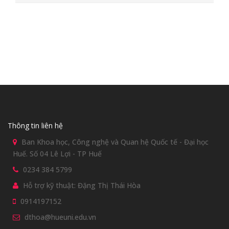
Thông tin liên hệ
Ban Khoa học, Công nghệ và Quan hệ Quốc tế - Đại học
Huế. Số 04 Lê Lợi - TP Huế
0234 384 5799
Hỗ trợ kỹ thuật: Đặng Thị Thái Hòa
0914197152
dthoa@hueuni.edu.vn