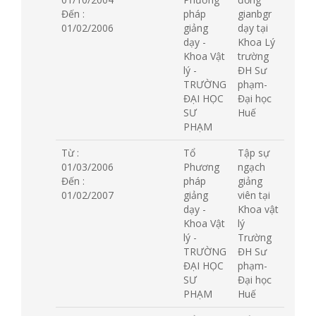
Đến :
pháp
gianbgr
01/02/2006
giảng
dạy tại
dạy -
Khoa Lý
Khoa Vật
trường
lý -
ĐH Sư
TRƯỜNG
phạm-
ĐẠI HỌC
Đại học
SƯ
Huế
PHẠM
Từ :
Tổ
Tập sự
01/03/2006
Phương
ngạch
Đến :
pháp
giảng
01/02/2007
giảng
viên tại
dạy -
Khoa vật
Khoa Vật
lý
lý -
Trường
TRƯỜNG
ĐH Sư
ĐẠI HỌC
phạm-
SƯ
Đại học
PHẠM
Huế