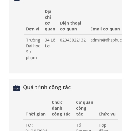
Địa
chỉ
cơ
Điện thoại
Đơn vị
quan
cơ quan
Email cơ quan
Trường
34 Lê
02343822132
admin@dhsphue.edu.
Đại học
Lợi
Sư
phạm
Quá trình công tác
Chức
Cơ quan
danh
công
Thời gian
công tác
tác
Chức vụ
Từ :
Tổ
Hợp
01/10/2004
Phương
đồng