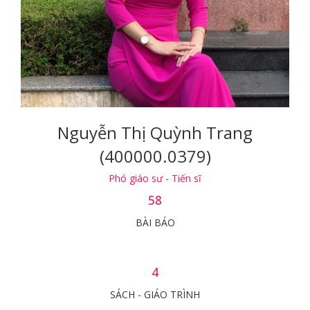
Nguyễn Thị Quỳnh Trang
(400000.0379)
Phó giáo sư - Tiến sĩ
58
BÀI BÁO
4
SÁCH - GIÁO TRÌNH