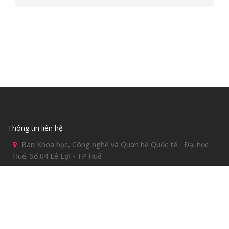
Thông tin liên hệ
Ban Khoa học, Công nghệ và Quan hệ Quốc tế - Đại học
Huế. Số 04 Lê Lợi - TP Huế
0234 384 5799
Hỗ trợ kỹ thuật: Đặng Thị Thái Hòa
0914197152
dthoa@hueuni.edu.vn