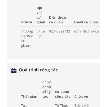
Địa
chỉ
cơ
Điện thoại
Đơn vị
quan
cơ quan
Email cơ quan
Trường
34 Lê
02343822132
admin@dhsphue.edu.
Đại học
Lợi
Sư
phạm
Quá trình công tác
Chức
danh
công
Cơ quan
Thời gian
tác
công tác
Chức vụ
Từ :
Tổ Thực
Giảng viên