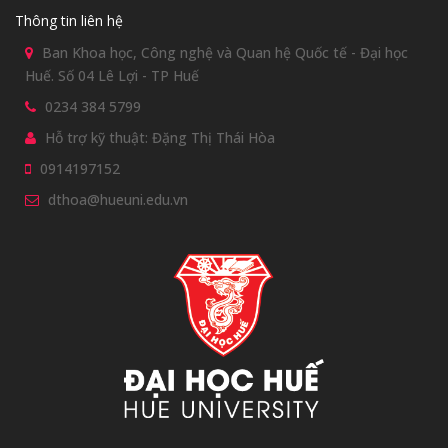
Thông tin liên hệ
Ban Khoa học, Công nghệ và Quan hệ Quốc tế - Đại học
Huế. Số 04 Lê Lợi - TP Huế
0234 384 5799
Hỗ trợ kỹ thuật: Đặng Thị Thái Hòa
0914197152
dthoa@hueuni.edu.vn