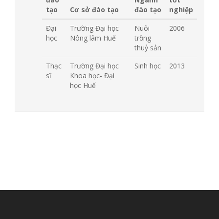
tạo
Cơ sở đào tạo
đào tạo
nghiệp
Đại
Trường Đại học
Nuôi
2006
học
Nông lâm Huế
trồng
thuỷ sản
Thạc
Trường Đại học
Sinh học
2013
sĩ
Khoa học- Đại
học Huế