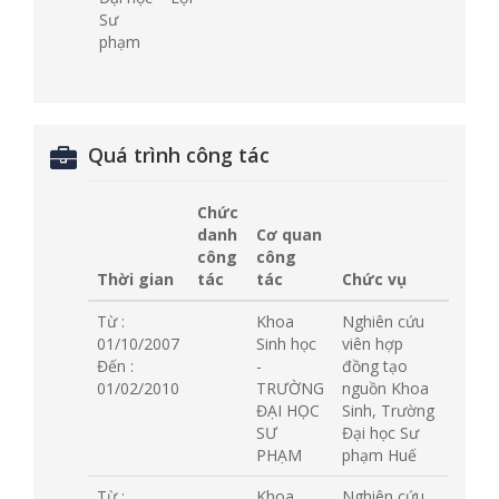
Sư
phạm
Quá trình công tác
Chức
danh
Cơ quan
công
công
Thời gian
tác
tác
Chức vụ
Từ :
Khoa
Nghiên cứu
01/10/2007
Sinh học
viên hợp
Đến :
-
đồng tạo
01/02/2010
TRƯỜNG
nguồn Khoa
ĐẠI HỌC
Sinh, Trường
SƯ
Đại học Sư
PHẠM
phạm Huế
Từ :
Khoa
Nghiên cứu