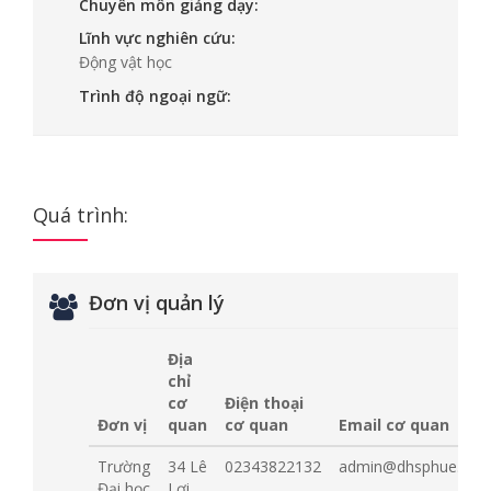
Chuyên môn giảng dạy:
Lĩnh vực nghiên cứu:
Động vật học
Trình độ ngoại ngữ:
Quá trình:
Đơn vị quản lý
Địa
chỉ
cơ
Điện thoại
Đơn vị
quan
cơ quan
Email cơ quan
Trường
34 Lê
02343822132
admin@dhsphue.edu.
Đại học
Lợi