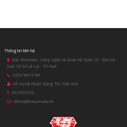
Thông tin liên hệ
Ban Khoa học, Công nghệ và Quan hệ Quốc tế - Đại học
Huế. Số 04 Lê Lợi - TP Huế
0234 384 5799
Hỗ trợ kỹ thuật: Đặng Thị Thái Hòa
0914197152
dthoa@hueuni.edu.vn