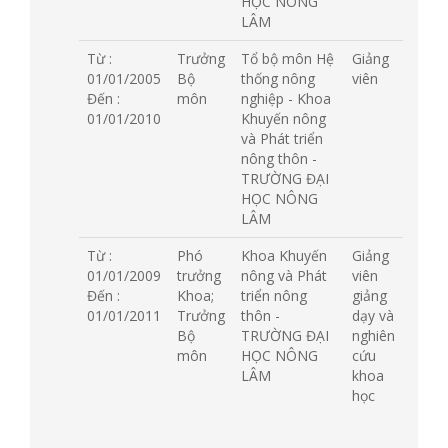
HỌC NÔNG
LÂM
Từ :
Trưởng
Tổ bộ môn Hệ
Giảng
01/01/2005
Bộ
thống nông
viên
Đến :
môn
nghiệp - Khoa
01/01/2010
Khuyến nông
và Phát triển
nông thôn -
TRƯỜNG ĐẠI
HỌC NÔNG
LÂM
Từ :
Phó
Khoa Khuyến
Giảng
01/01/2009
trưởng
nông và Phát
viên
Đến :
Khoa;
triển nông
giảng
01/01/2011
Trưởng
thôn -
dạy và
Bộ
TRƯỜNG ĐẠI
nghiên
môn
HỌC NÔNG
cứu
LÂM
khoa
học