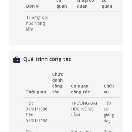
cơ
thoại cơ
cơ
Đơn vị
quan
quan
quan
Trường Đại
học Nông
lâm
Quá trình công tác
Chức
danh
công
Cơ quan
Chức
Thời gian
tác
công tác
vụ
Từ :
TRƯỜNG ĐẠI
Tập
01/01/1986
HỌC NÔNG
sự
Đến :
LÂM
giảng
01/01/1988
dạy
Từ :
Khoa Lâm
Giảng