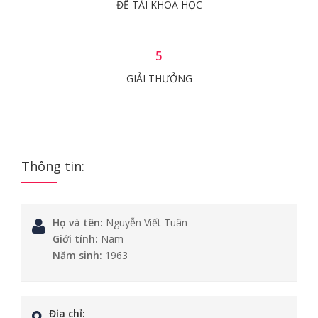
ĐỀ TÀI KHOA HỌC
5
GIẢI THƯỞNG
Thông tin:
Họ và tên:
Nguyễn Viết Tuân
Giới tính:
Nam
Năm sinh:
1963
Địa chỉ: