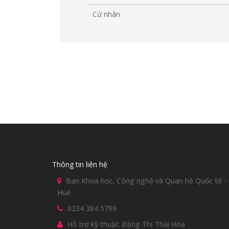
Cử nhân
Thông tin liên hệ
Ban Khoa học, Công nghệ và Quan hệ Quốc tế - Đ
Huế
0234 384 5799
Hỗ trợ kỹ thuật: Đặng Thị Thái Hòa