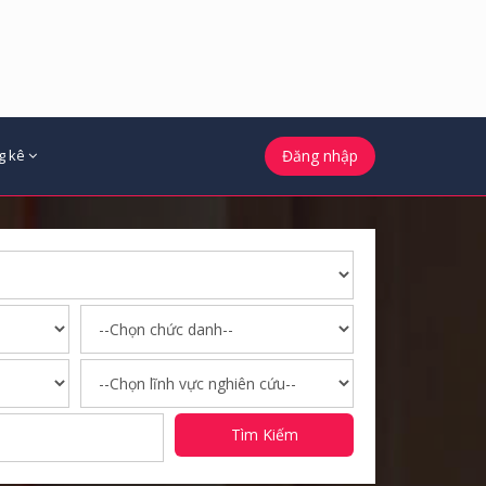
g kê
Đăng nhập
Tìm Kiếm