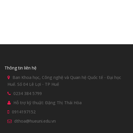
Thông tin liên hệ
Ban Khoa học, Công nghệ và Quan hệ Quốc tế - Đại học
Huế. Số 04 Lê Lợi - TP Huế
0234 384 5799
Hỗ trợ kỹ thuật: Đặng Thị Thái Hòa
0914197152
dthoa@hueuni.edu.vn