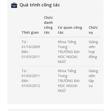
Quá trình công tác
Chức
danh
công
Cơ quan công
Chức
Thời gian
tác
tác
vụ
Từ :
Khoa Tiếng
Giảng
01/10/2009
Trung -
viên
Đến :
TRƯỜNG ĐẠI
hợp
01/03/2011
HỌC NGOẠI
đồng
NGỮ
Từ :
Khoa Tiếng
Giảng
01/03/2011
Trung -
viên
Đến :
TRƯỜNG ĐẠI
tập
01/03/2012
HỌC NGOẠI
sự
NGỮ