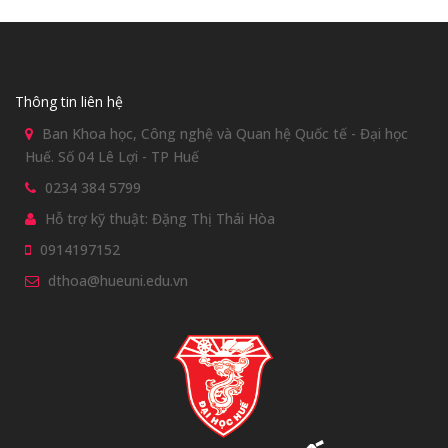
Thông tin liên hệ
Ban Khoa học, Công nghệ và Quan hệ Quốc tế - Đại học
Huế. Số 04 Lê Lợi - TP Huế
0234 384 5799
Hỗ trợ kỹ thuật: Đặng Thị Thái Hòa
0914197152
dthoa@hueuni.edu.vn