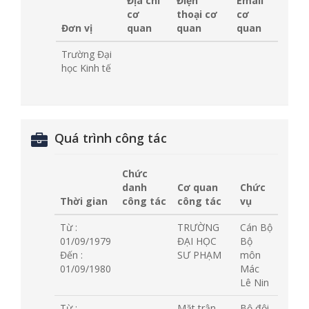
Địa chỉ
Điện
Email
cơ
thoại cơ
cơ
Đơn vị
quan
quan
quan
Trường Đại
học Kinh tế
Quá trình công tác
Chức
danh
Cơ quan
Chức
Thời gian
công tác
công tác
vụ
Từ :
TRƯỜNG
Cán Bộ
01/09/1979
ĐẠI HỌC
Bộ
Đến :
SƯ PHẠM
môn
01/09/1980
Mác
Lê Nin
Từ :
Mặt trận
Bộ đội