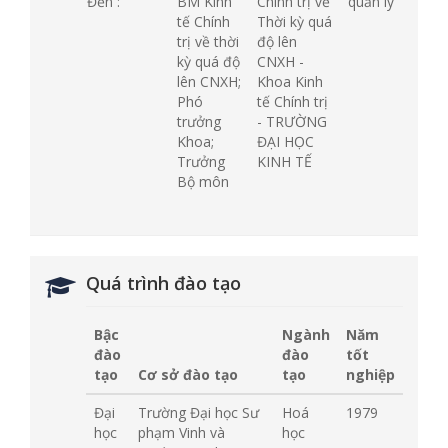
Đến :
BM Kinh
Chính trị về
quản lý
tế Chính
Thời kỳ quá
trị về thời
độ lên
kỳ quá độ
CNXH -
lên CNXH;
Khoa Kinh
Phó
tế Chính trị
trưởng
- TRƯỜNG
Khoa;
ĐẠI HỌC
Trưởng
KINH TẾ
Bộ môn
Quá trình đào tạo
Bậc
Ngành
Năm
đào
đào
tốt
tạo
Cơ sở đào tạo
tạo
nghiệp
Đại
Trường Đại học Sư
Hoá
1979
học
phạm Vinh và
học