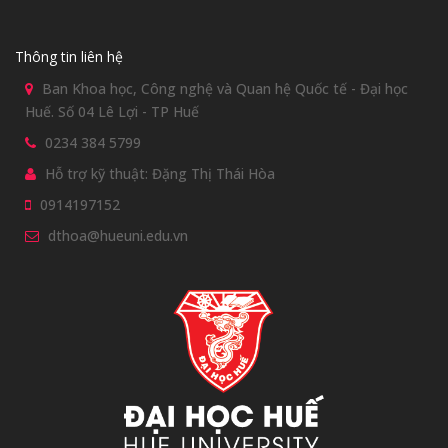
Thông tin liên hệ
Ban Khoa học, Công nghệ và Quan hệ Quốc tế - Đại học
Huế. Số 04 Lê Lợi - TP Huế
0234 384 5799
Hỗ trợ kỹ thuật: Đặng Thị Thái Hòa
0914197152
dthoa@hueuni.edu.vn