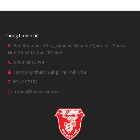
Thông tin liên hệ
Ban Khoa học, Công nghệ và Quan hệ Quốc tế - Đại học
Huế. Số 04 Lê Lợi - TP Huế
0234 384 5799
Hỗ trợ kỹ thuật: Đặng Thị Thái Hòa
0914197152
dthoa@hueuni.edu.vn