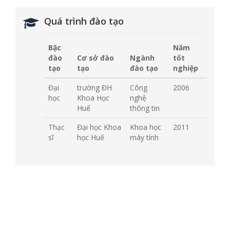
Quá trình đào tạo
Bậc
Năm
đào
Cơ sở đào
Ngành
tốt
tạo
tạo
đào tạo
nghiệp
Đại
trường ĐH
Công
2006
học
Khoa Học
nghệ
Huế
thông tin
Thạc
Đại học Khoa
Khoa học
2011
sĩ
học Huế
máy tính