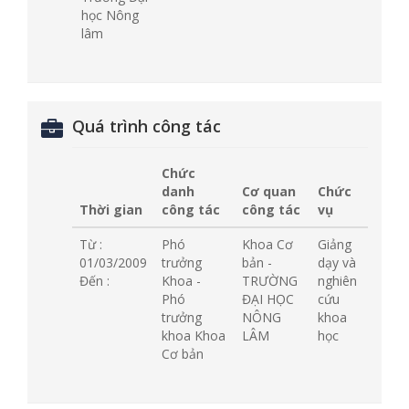
học Nông
lâm
Quá trình công tác
Chức
danh
Cơ quan
Chức
Thời gian
công tác
công tác
vụ
Từ :
Phó
Khoa Cơ
Giảng
01/03/2009
trưởng
bản -
dạy và
Đến :
Khoa -
TRƯỜNG
nghiên
Phó
ĐẠI HỌC
cứu
trưởng
NÔNG
khoa
khoa Khoa
LÂM
học
Cơ bản