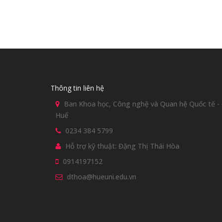
Thông tin liên hệ
Ban Khoa học, Công nghệ và Quan hệ Quốc tế - Đ
Huế
0234 384 5799
Hỗ trợ kỹ thuật: Đặng Thị Thái Hòa
0914197152
dthoa@hueuni.edu.vn