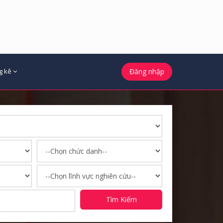
g kê
Đăng nhập
Tìm Kiếm