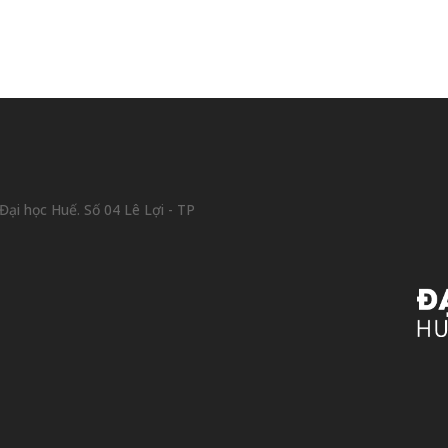
ại học Huế. Số 04 Lê Lợi - TP