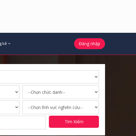
g kê
Đăng nhập
Tìm Kiếm