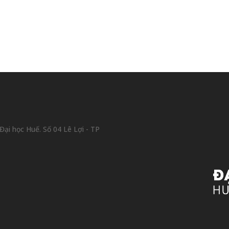
ại học Huế. Số 04 Lê Lợi - TP