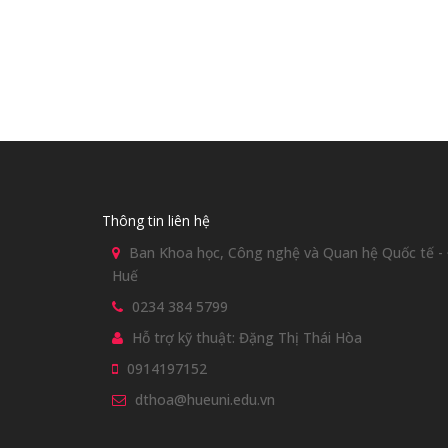
Thông tin liên hệ
Ban Khoa học, Công nghệ và Quan hệ Quốc tế - Đ
Huế
0234 384 5799
Hỗ trợ kỹ thuật: Đặng Thị Thái Hòa
0914197152
dthoa@hueuni.edu.vn