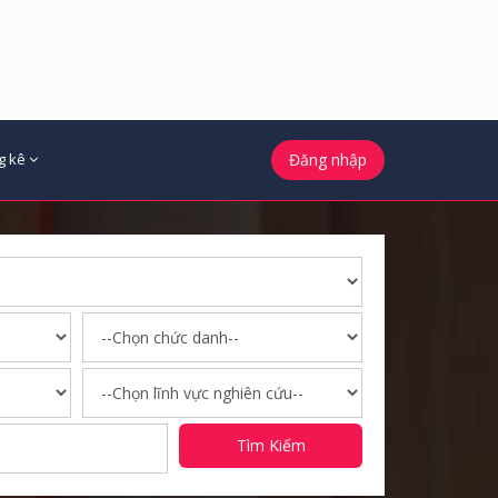
g kê
Đăng nhập
Tìm Kiếm