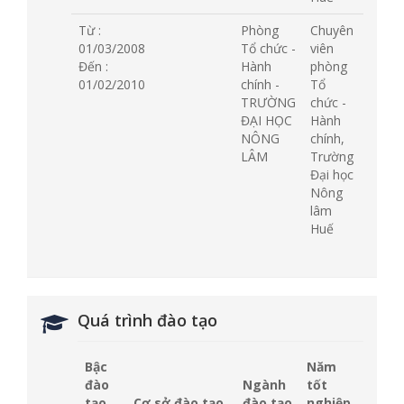
Từ :
Phòng
Chuyên
01/03/2008
Tổ chức -
viên
Đến :
Hành
phòng
01/02/2010
chính -
Tổ
TRƯỜNG
chức -
ĐẠI HỌC
Hành
NÔNG
chính,
LÂM
Trường
Đại học
Nông
lâm
Huế
Quá trình đào tạo
Bậc
Năm
đào
Ngành
tốt
tạo
Cơ sở đào tạo
đào tạo
nghiệp