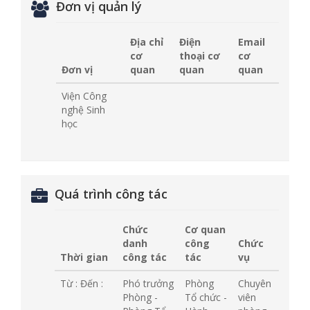
Đơn vị quản lý
Địa chỉ
Điện
Email
cơ
thoại cơ
cơ
Đơn vị
quan
quan
quan
Viện Công
nghệ Sinh
học
Quá trình công tác
Chức
Cơ quan
danh
công
Chức
Thời gian
công tác
tác
vụ
Từ :
Đến :
Phó trưởng
Phòng
Chuyên
Phòng -
Tổ chức -
viên