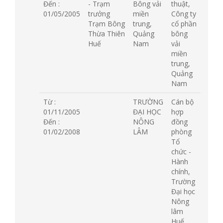
Đến :
- Trạm
Bông vải
thuật,
01/05/2005
trưởng
miền
Công ty
Trạm Bông
trung,
cổ phần
Thừa Thiên
Quảng
bông
Huế
Nam
vải
miền
trung,
Quảng
Nam
Từ :
TRƯỜNG
Cán bộ
01/11/2005
ĐẠI HỌC
hợp
Đến :
NÔNG
đồng
01/02/2008
LÂM
phòng
Tổ
chức -
Hành
chính,
Trường
Đại học
Nông
lâm
Huế