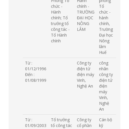
Phòng Tổ
Hành
phòng
chức -
chính -
Tổ
Hành
TRƯỜNG
chức -
chính; Tổ
ĐẠI HỌC
hành
trưởng tổ
NÔNG
chính,
công tác -
LÂM
Trường
Tổ Hành
Đại học
chính
Nông
lâm
Huế
Từ :
Công ty
công
01/12/1996
điện tử
nhân
Đến :
điện máy
công ty
01/08/1999
Vinh,
điện tử
Nghệ An
điện
máy
Vinh,
Nghệ
An
Từ :
Tổ trưởng
Công ty
Cán bộ
01/09/2003
tổ công tác
cổ phần
kỹ