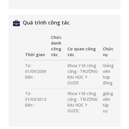
Quá trình công tác
Chức
danh
công
Cơ quan công
Chức
Thời gian
tác
tác
vụ
Từ :
Khoa Y tế công
Giảng
01/09/2009
cộng - TRƯỜNG
viên
Đến :
ĐẠI HỌC Y
hợp
DƯỢC
đồng
Từ :
Khoa Y tế công
giảng
01/03/2013
cộng - TRƯỜNG
viên
Đến :
ĐẠI HỌC Y
tập
DƯỢC
sự