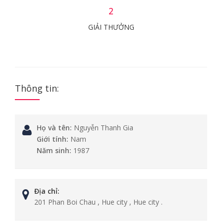
2
GIẢI THƯỞNG
Thông tin:
Họ và tên:
Nguyễn Thanh Gia
Giới tính:
Nam
Năm sinh:
1987
Địa chỉ:
201 Phan Boi Chau , Hue city , Hue city .