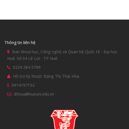
Thông tin liên hệ
Ban Khoa học, Công nghệ và Quan hệ Quốc tế - Đại học
Huế. Số 04 Lê Lợi - TP Huế
0234 384 5799
Hỗ trợ kỹ thuật: Đặng Thị Thái Hòa
0914197152
dthoa@hueuni.edu.vn