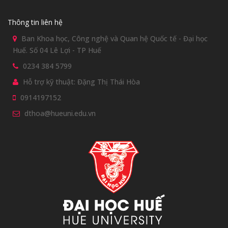
Thông tin liên hệ
Ban Khoa học, Công nghệ và Quan hệ Quốc tế - Đại học
Huế. Số 04 Lê Lợi - TP Huế
0234 384 5799
Hỗ trợ kỹ thuật: Đặng Thị Thái Hòa
0914197152
dthoa@hueuni.edu.vn