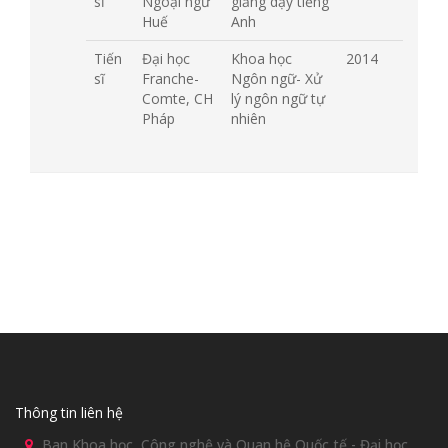
sĩ
Ngoại ngữ
giảng dạy tiếng
Huế
Anh
Tiến
Đại học
Khoa học
2014
sĩ
Franche-
Ngôn ngữ- Xử
Comte, CH
lý ngôn ngữ tự
Pháp
nhiên
Thông tin liên hệ
Ban Khoa học, Công nghệ và Quan hệ Quốc tế - Đại học