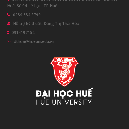
Huế. Số 04 Lê Lợi - TP Huế
0234 384 5799
Hỗ trợ kỹ thuật: Đặng Thị Thái Hòa
0914197152
dthoa@hueuni.edu.vn