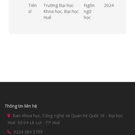
Tiến
Trường Đại học
Ngôn
2024
sĩ
Khoa học, Đại học
ngữ
Huế
học
Thông tin liên hệ
Ban Khoa học, Công nghệ và Quan hệ Quốc tế - Đại học
Huế. Số 04 Lê Lợi - TP Huế
0234 384 5799