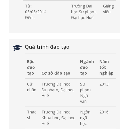
Từ :
Trường Đại
Giảng
03/03/2014
học Sư phạm,
viên
Đến :
Đại học Huế
Quá trình đào tạo
Bậc
Ngành
Năm
đào
đào
tốt
tạo
Cơ sở đào tạo
tạo
nghiệp
Cử
Trường Đại học
Sư
2013
nhân
Sư phạm, Đại học
phạm
Huế
Ngữ
văn
Thạc
Trường Đại học
Ngôn
2016
sĩ
Khoa học, Đại học
ngữ
Huế
học