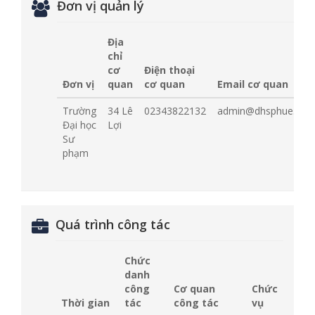
Đơn vị quản lý
Địa
chỉ
cơ
Điện thoại
Đơn vị
quan
cơ quan
Email cơ quan
Trường
34 Lê
02343822132
admin@dhsphue.edu.
Đại học
Lợi
Sư
phạm
Quá trình công tác
Chức
danh
công
Cơ quan
Chức
Thời gian
tác
công tác
vụ