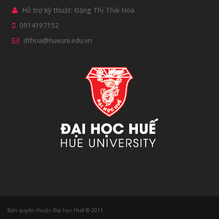
Hỗ trợ kỹ thuật: Đặng Thị Thái Hòa
0914197152
dthoa@hueuni.edu.vn
Bản quyền thuộc Đại học Huế © 2011.