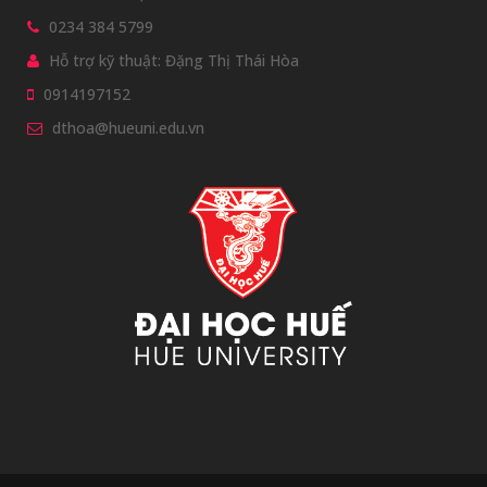
0234 384 5799
Hỗ trợ kỹ thuật: Đặng Thị Thái Hòa
0914197152
dthoa@hueuni.edu.vn