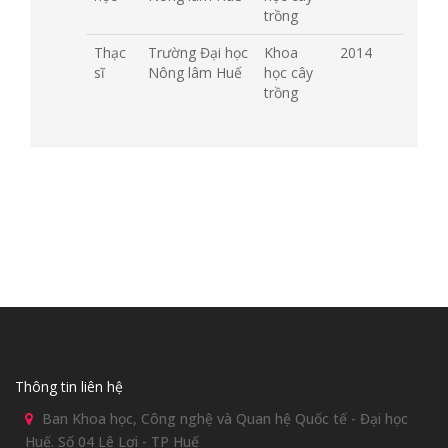
trồng
Thạc
Trường Đại học
Khoa
2014
sĩ
Nông lâm Huế
học cây
trồng
Thông tin liên hệ
Ban Khoa học, Công nghệ và Quan hệ Quốc tế - Đại học
Huế. Số 04 Lê Lợi - TP Huế