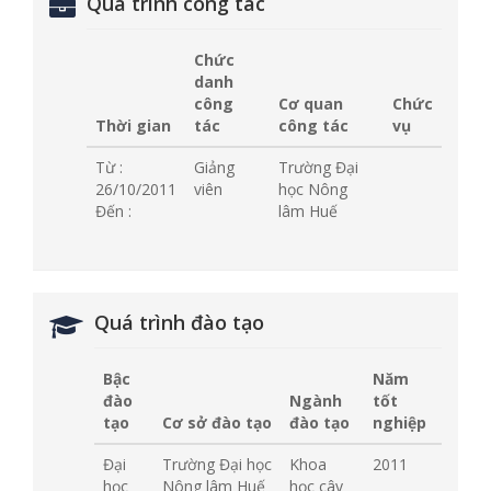
Quá trình công tác
Chức
danh
công
Cơ quan
Chức
Thời gian
tác
công tác
vụ
Từ :
Giảng
Trường Đại
26/10/2011
viên
học Nông
Đến :
lâm Huế
Quá trình đào tạo
Bậc
Năm
đào
Ngành
tốt
tạo
Cơ sở đào tạo
đào tạo
nghiệp
Đại
Trường Đại học
Khoa
2011
học
Nông lâm Huế
học cây