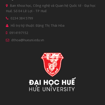
Ban Khoa học, Công nghệ và Quan hệ Quốc tế - Đại học
Huế. Số 04 Lê Lợi - TP Huế
0234 384 5799
Hỗ trợ kỹ thuật: Đặng Thị Thái Hòa
0914197152
dthoa@hueuni.edu.vn