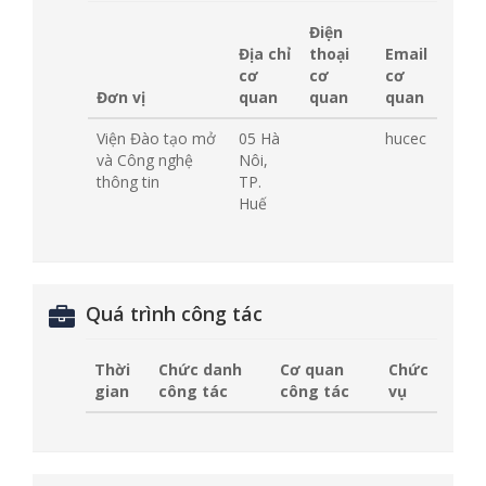
Điện
Địa chỉ
thoại
Email
cơ
cơ
cơ
Đơn vị
quan
quan
quan
Viện Đào tạo mở
05 Hà
hucec
và Công nghệ
Nôi,
thông tin
TP.
Huế
Quá trình công tác
Thời
Chức danh
Cơ quan
Chức
gian
công tác
công tác
vụ