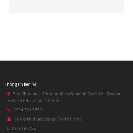
Thông tin liên hệ
Ban Khoa học, Công nghệ và Quan hệ Quốc tế - Đại học
Huế. Số 04 Lê Lợi - TP Huế
0234 384 5799
Hỗ trợ kỹ thuật: Đặng Thị Thái Hòa
0914197152