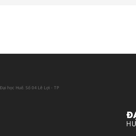
ại học Huế. Số 04 Lê Lợi - TP