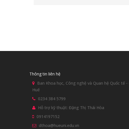
Thông tin liên hệ
Ban Khoa học, Công nghệ và Quan hệ Quốc tế - Đ
Huế
0234 384 5799
Hỗ trợ kỹ thuật: Đặng Thị Thái Hòa
0914197152
dthoa@hueuni.edu.vn