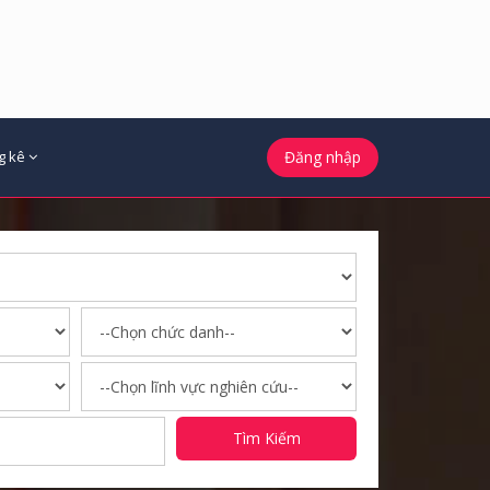
g kê
Đăng nhập
Tìm Kiếm