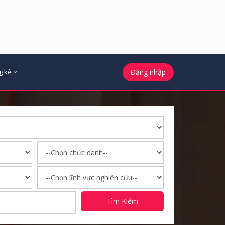
g kê
Đăng nhập
Tìm Kiếm