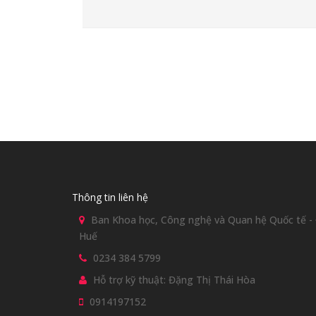
Thông tin liên hệ
Ban Khoa học, Công nghệ và Quan hệ Quốc tế - Đ
Huế
0234 384 5799
Hỗ trợ kỹ thuật: Đặng Thị Thái Hòa
0914197152