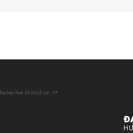
ại học Huế. Số 04 Lê Lợi - TP