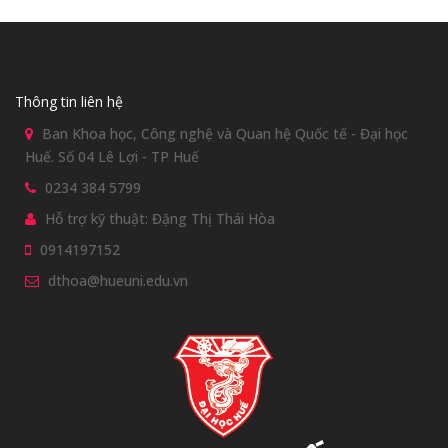
Thông tin liên hệ
Ban Khoa học, Công nghệ và Quan hệ Quốc tế - Đại học
Huế. Số 04 Lê Lợi - TP Huế
0234 384 5799
Hỗ trợ kỹ thuật: Đặng Thị Thái Hòa
0914197152
dthoa@hueuni.edu.vn