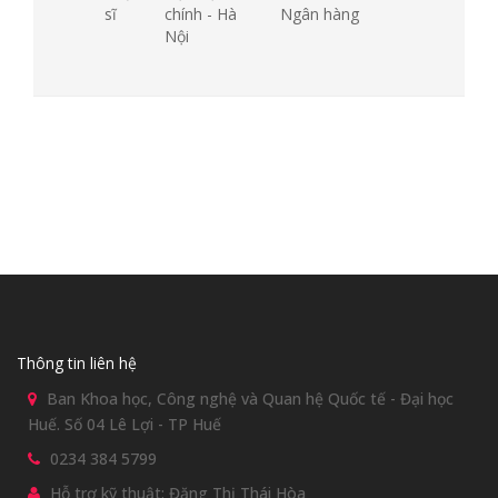
sĩ
chính - Hà
Ngân hàng
Nội
Thông tin liên hệ
Ban Khoa học, Công nghệ và Quan hệ Quốc tế - Đại học
Huế. Số 04 Lê Lợi - TP Huế
0234 384 5799
Hỗ trợ kỹ thuật: Đặng Thị Thái Hòa