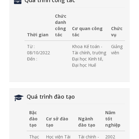
Quá trình công tác
Chức
danh
công
Cơ quan công
Chức
Thời gian
tác
tác
vụ
Từ :
Khoa Kế toán -
Giảng
08/10/2022
Tài chính, trường
viên
Đến :
Đại học Kinh tế,
Đại học Huế
Quá trình đào tạo
Bậc
Năm
đào
Cơ sở đào
Ngành
tốt
tạo
tạo
đào tạo
nghiệp
Thạc
Học viện Tài
Tài chính -
2002