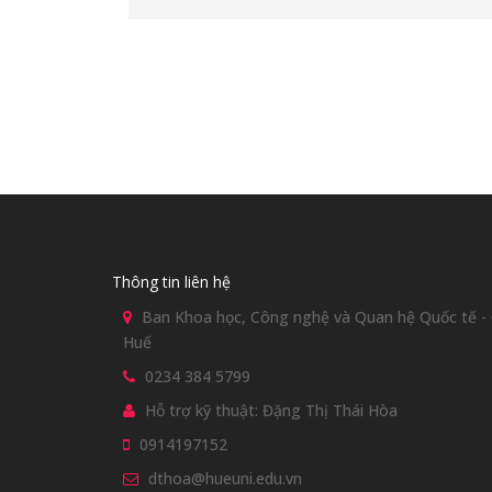
Thông tin liên hệ
Ban Khoa học, Công nghệ và Quan hệ Quốc tế - Đ
Huế
0234 384 5799
Hỗ trợ kỹ thuật: Đặng Thị Thái Hòa
0914197152
dthoa@hueuni.edu.vn