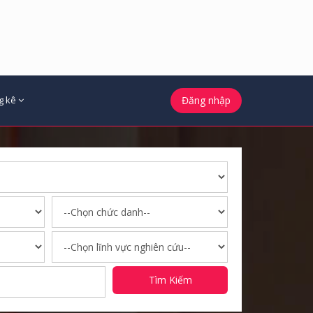
g kê
Đăng nhập
Tìm Kiếm