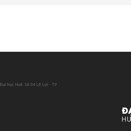
ại học Huế. Số 04 Lê Lợi - TP