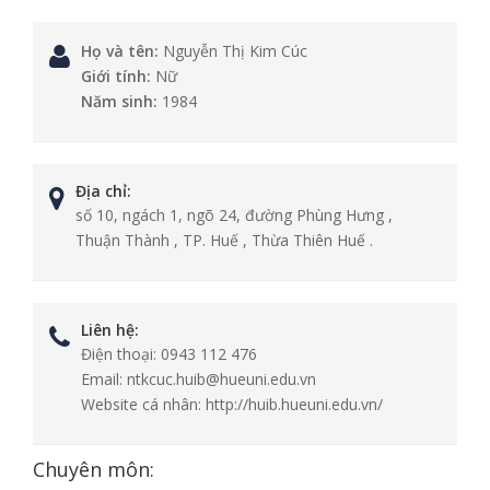
Họ và tên:
Nguyễn Thị Kim Cúc
Giới tính:
Nữ
Năm sinh:
1984
Địa chỉ:
số 10, ngách 1, ngõ 24, đường Phùng Hưng ,
Thuận Thành , TP. Huế , Thừa Thiên Huế .
Liên hệ:
Điện thoại:
0943 112 476
Email:
ntkcuc.huib@hueuni.edu.vn
Website cá nhân:
http://huib.hueuni.edu.vn/
Chuyên môn: