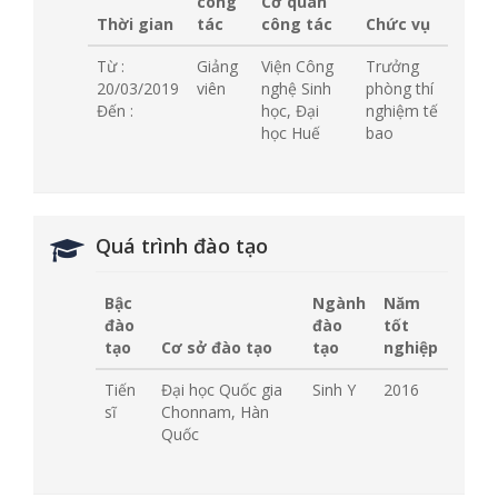
công
Cơ quan
Thời gian
tác
công tác
Chức vụ
Từ :
Giảng
Viện Công
Trưởng
20/03/2019
viên
nghệ Sinh
phòng thí
Đến :
học, Đại
nghiệm tế
học Huế
bao
Quá trình đào tạo
Bậc
Ngành
Năm
đào
đào
tốt
tạo
Cơ sở đào tạo
tạo
nghiệp
Tiến
Đại học Quốc gia
Sinh Y
2016
sĩ
Chonnam, Hàn
Quốc