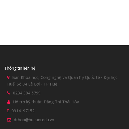
Thông tin liên hệ
Ban Khoa học, Công nghệ và Quan hệ Quốc tế - Đại học
Huế. Số 04 Lê Lợi - TP Huế
0234 384 5799
Hỗ trợ kỹ thuật: Đặng Thị Thái Hòa
0914197152
dthoa@hueuni.edu.vn