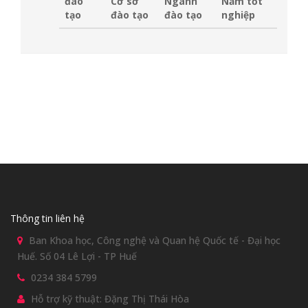
đào
Cơ sở
Ngành
Năm tốt
tạo
đào tạo
đào tạo
nghiệp
Thông tin liên hệ
Ban Khoa học, Công nghệ và Quan hệ Quốc tế - Đại học
Huế. Số 04 Lê Lợi - TP Huế
0234 384 5799
Hỗ trợ kỹ thuật: Đặng Thị Thái Hòa