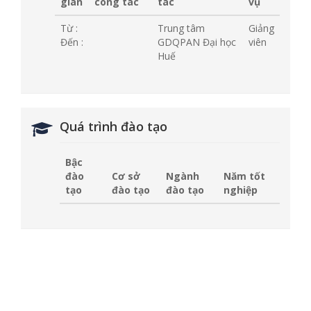
gian
công tác
tác
vụ
Từ :
Trung tâm
Giảng
Đến :
GDQPAN Đại học
viên
Huế
Quá trình đào tạo
Bậc
đào
Cơ sở
Ngành
Năm tốt
tạo
đào tạo
đào tạo
nghiệp