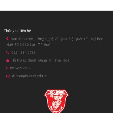
Thông tin liên hệ
Ban Khoa học, Công nghệ và Quan hệ Quốc tế - Đại học
Huế. Số 04 Lê Lợi - TP Huế
0234 384 5799
Hỗ trợ kỹ thuật: Đặng Thị Thái Hòa
0914197152
dthoa@hueuni.edu.vn