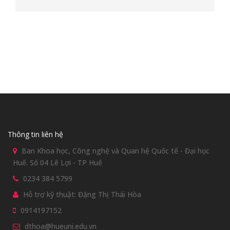
Thông tin liên hệ
Ban Khoa học, Công nghệ và Quan hệ Quốc tế - Đại học
Huế. Số 04 Lê Lợi - TP Huế
0234 384 5799
Hỗ trợ kỹ thuật: Đặng Thị Thái Hòa
0914197152
dthoa@hueuni.edu.vn