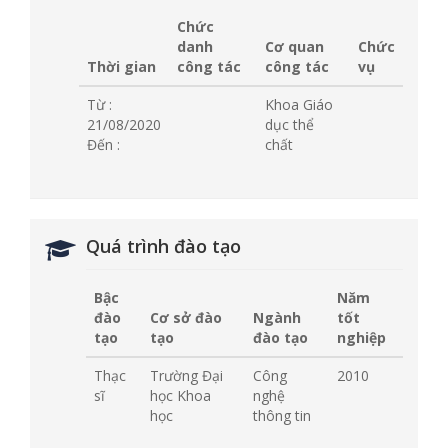
Chức
danh
Cơ quan
Chức
Thời gian
công tác
công tác
vụ
Từ :
Khoa Giáo
21/08/2020
dục thể
Đến :
chất
Quá trình đào tạo
Bậc
Năm
đào
Cơ sở đào
Ngành
tốt
tạo
tạo
đào tạo
nghiệp
Thạc
Trường Đại
Công
2010
sĩ
học Khoa
nghệ
học
thông tin