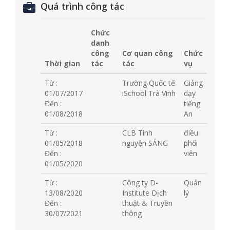
Quá trình công tác
Chức
danh
công
Cơ quan công
Chức
Thời gian
tác
tác
vụ
Từ :
Trường Quốc tế
Giảng
01/07/2017
iSchool Trà Vinh
dạy
Đến :
tiếng
01/08/2018
An
Từ :
CLB Tình
điều
01/05/2018
nguyện SÁNG
phối
Đến :
viên
01/05/2020
Từ :
Công ty D-
Quản
13/08/2020
Institute Dịch
lý
Đến :
thuật & Truyền
30/07/2021
thông