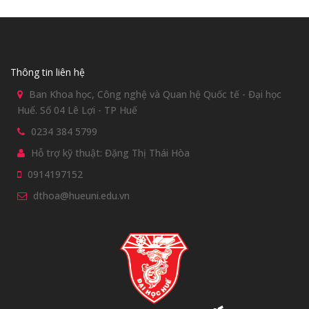
Thông tin liên hệ
Ban Khoa học, Công nghệ và Quan hệ Quốc tế - Đại học
Huế. Số 04 Lê Lợi - TP Huế
0234 384 5799
Hỗ trợ kỹ thuật: Đặng Thị Thái Hòa
0914197152
dthoa@hueuni.edu.vn