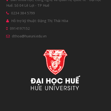
Huế. Số 04 Lê Lợi - TP Huế
0234 384 5799
Hỗ trợ kỹ thuật: Đặng Thị Thái Hòa
0914197152
dthoa@hueuni.edu.vn