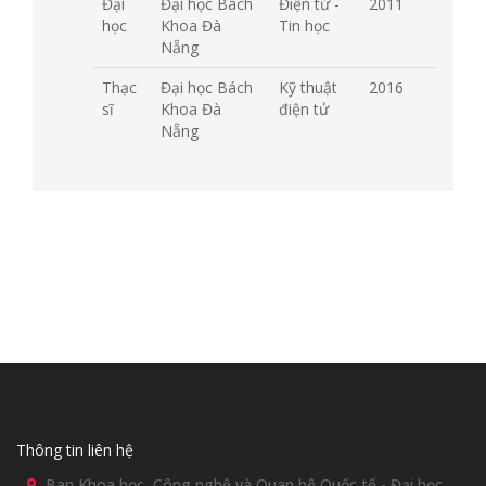
Đại
Đại học Bách
Điện tử -
2011
học
Khoa Đà
Tin học
Nẵng
Thạc
Đại học Bách
Kỹ thuật
2016
sĩ
Khoa Đà
điện tử
Nẵng
Thông tin liên hệ
Ban Khoa học, Công nghệ và Quan hệ Quốc tế - Đại học