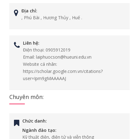
Địa chỉ:
, Phú Bài , Hương Thủy , Huế .
Liên hệ:
Điện thoại:
0905912019
Email:
laiphuocson@hueuni.edu.vn
Website cá nhân:
https://scholar.google.com.vn/citations?
user=Ipm9gMAAAAAJ
Chuyên môn:
Chức danh:
Ngành đào tạo:
Kỹ thuật điện, điện tử và viễn thông