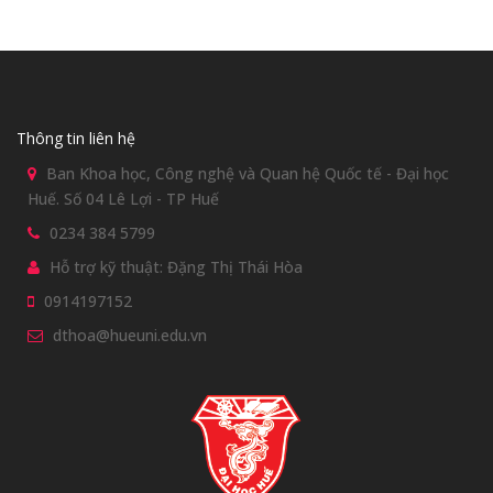
Thông tin liên hệ
Ban Khoa học, Công nghệ và Quan hệ Quốc tế - Đại học
Huế. Số 04 Lê Lợi - TP Huế
0234 384 5799
Hỗ trợ kỹ thuật: Đặng Thị Thái Hòa
0914197152
dthoa@hueuni.edu.vn