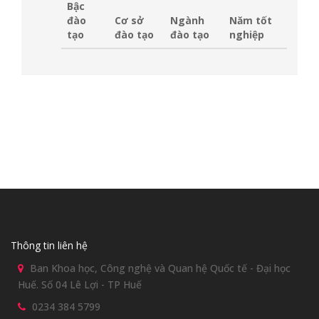
Bậc
đào
Cơ sở
Ngành
Năm tốt
tạo
đào tạo
đào tạo
nghiệp
Thông tin liên hệ
Ban Khoa học, Công nghệ và Quan hệ Quốc tế - Đại học
Huế. Số 04 Lê Lợi - TP Huế
0234 384 5799