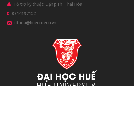
Hỗ trợ kỹ thuật: Đặng Thị Thái Hòa
0914197152
dthoa@hueuni.edu.vn
Bản quyền thuộc Đại học Huế © 2011.