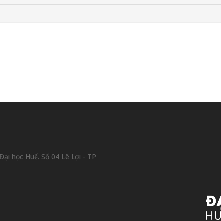
ại học Huế. Số 04 Lê Lợi - TP