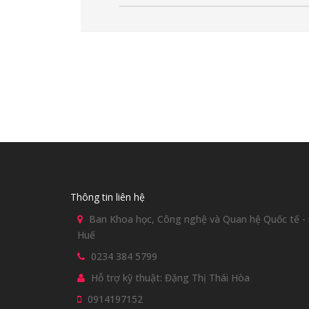
Thông tin liên hệ
Ban Khoa học, Công nghệ và Quan hệ Quốc tế - Đ
Huế
0234 384 5799
Hỗ trợ kỹ thuật: Đặng Thị Thái Hòa
0914197152