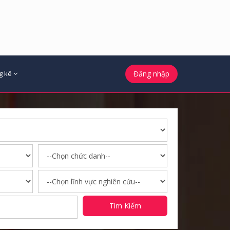
g kê
Đăng nhập
Tìm Kiếm