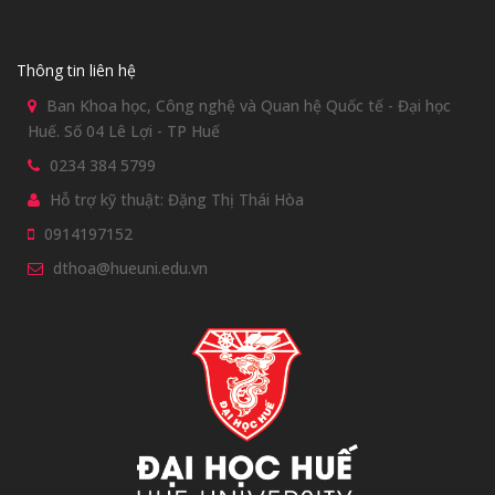
Thông tin liên hệ
Ban Khoa học, Công nghệ và Quan hệ Quốc tế - Đại học
Huế. Số 04 Lê Lợi - TP Huế
0234 384 5799
Hỗ trợ kỹ thuật: Đặng Thị Thái Hòa
0914197152
dthoa@hueuni.edu.vn