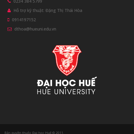
0234 384 5799
Hỗ trợ kỹ thuật: Đặng Thị Thái Hòa
0914197152
dthoa@hueuni.edu.vn
Bản quyền thuộc Đại học Huế © 2011.