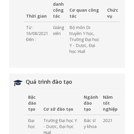
danh
công
Cơ quan công
Chức
Thời gian
tác
tác
vụ
Từ :
Giảng
Bộ môn Di
16/08/2021
viên
truyền Y học,
Đến :
Trường Đại học
Y - Dược, Đại
học Huế
Quá trình đào tạo
Bậc
Ngành
Năm
đào
đào
tốt
tạo
Cơ sở đào tạo
tạo
nghiệp
Đại
Trường Đại học Y
Bác sĩ
2021
học
- Dược, Đại học
y khoa
Huế