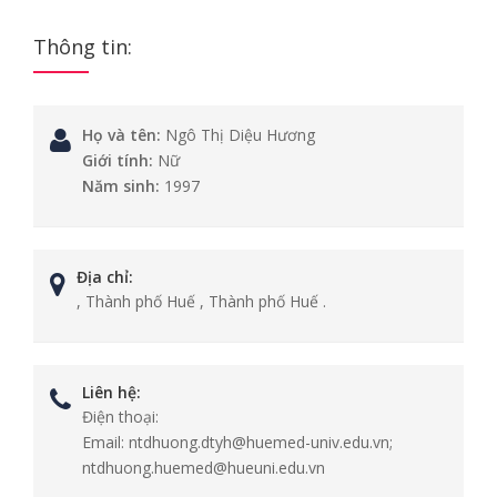
Thông tin:
Họ và tên:
Ngô Thị Diệu Hương
Giới tính:
Nữ
Năm sinh:
1997
Địa chỉ:
, Thành phố Huế , Thành phố Huế .
Liên hệ:
Điện thoại:
Email:
ntdhuong.dtyh@huemed-univ.edu.vn;
ntdhuong.huemed@hueuni.edu.vn