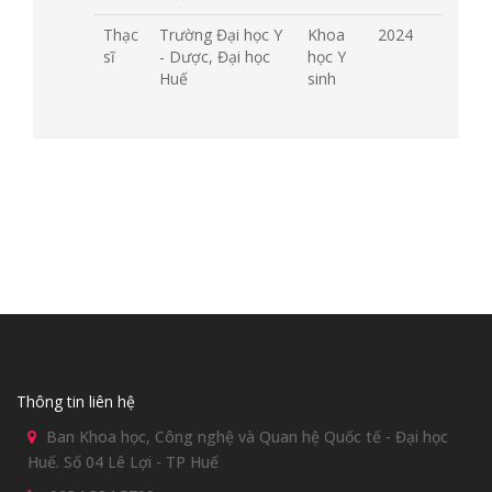
Thạc
Trường Đại học Y
Khoa
2024
sĩ
- Dược, Đại học
học Y
Huế
sinh
Thông tin liên hệ
Ban Khoa học, Công nghệ và Quan hệ Quốc tế - Đại học
Huế. Số 04 Lê Lợi - TP Huế