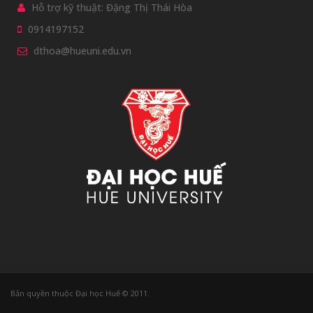
Hỗ trợ kỹ thuật: Đặng Thị Thái Hòa
0914197152
dthoa@hueuni.edu.vn
Bản quyền thuộc Đại học Huế © 2011.