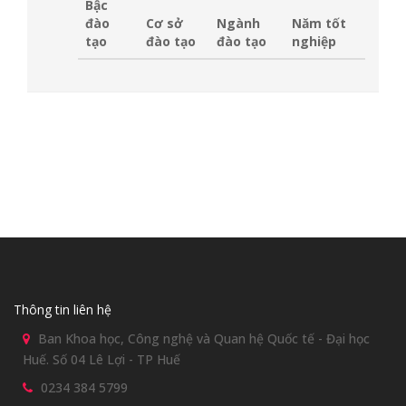
Bậc
đào
Cơ sở
Ngành
Năm tốt
tạo
đào tạo
đào tạo
nghiệp
Thông tin liên hệ
Ban Khoa học, Công nghệ và Quan hệ Quốc tế - Đại học
Huế. Số 04 Lê Lợi - TP Huế
0234 384 5799