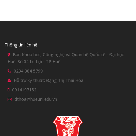
Thông tin liên hệ
Ban Khoa học, Công nghệ và Quan hệ Quốc tế - Đại học
Huế. Số 04 Lê Lợi - TP Huế
0234 384 5799
Hỗ trợ kỹ thuật: Đặng Thị Thái Hòa
0914197152
dthoa@hueuni.edu.vn