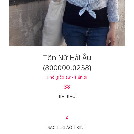
Tôn Nữ Hải Âu
(800000.0238)
Phó giáo sư - Tiến sĩ
38
BÀI BÁO
4
SÁCH - GIÁO TRÌNH